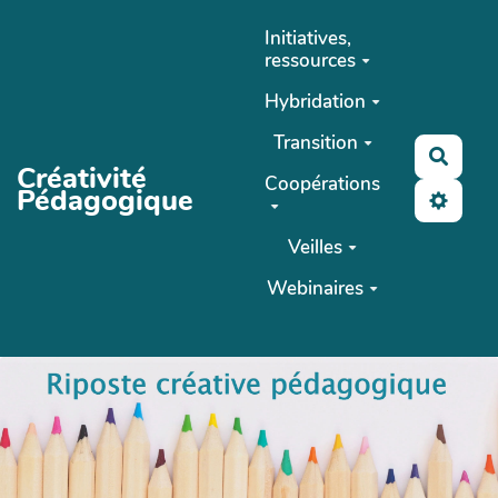
Aller au contenu principal
Initiatives,
ressources
Hybridation
Transition
Reche
Créativité
Coopérations
Pédagogique
Veilles
Webinaires