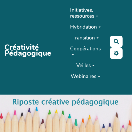
Aller au contenu principal
Initiatives,
ressources
Hybridation
Transition
Reche
Créativité
Coopérations
Pédagogique
Veilles
Webinaires