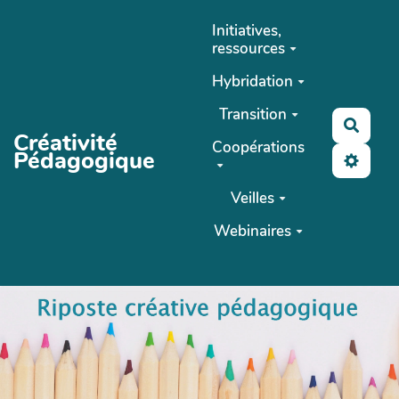
Aller au contenu principal
Initiatives,
ressources
Hybridation
Transition
Reche
Créativité
Coopérations
Pédagogique
Veilles
Webinaires