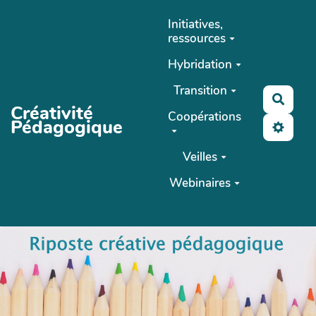
Aller au contenu principal
Initiatives,
ressources
Hybridation
Transition
Reche
Créativité
Coopérations
Pédagogique
Veilles
Webinaires