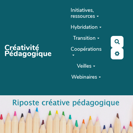
Aller au contenu principal
Initiatives,
ressources
Hybridation
Transition
Reche
Créativité
Coopérations
Pédagogique
Veilles
Webinaires