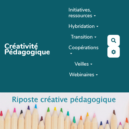
Aller au contenu principal
Initiatives,
ressources
Hybridation
Transition
Reche
Créativité
Coopérations
Pédagogique
Veilles
Webinaires