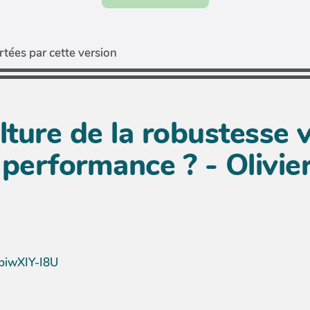
tées par cette version
ture de la robustesse 
a performance ? - Olivi
biwXIY-I8U