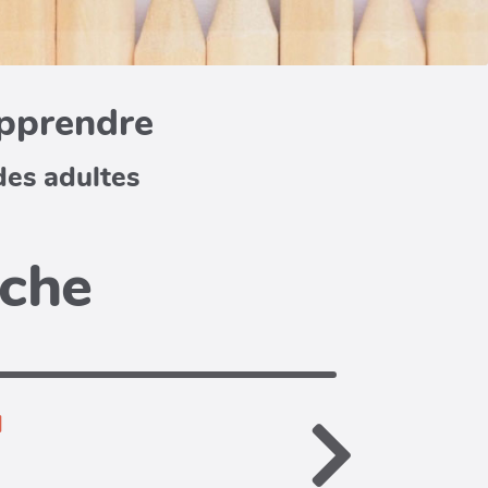
apprendre
des adultes
iche
d