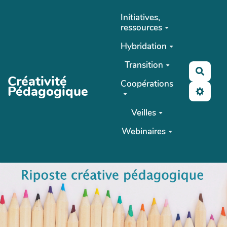
Aller au contenu principal
Initiatives,
ressources
Hybridation
Transition
Reche
Créativité
Coopérations
Pédagogique
Veilles
Webinaires