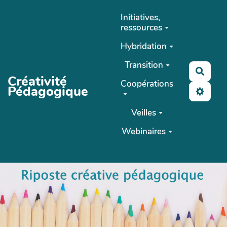
Aller au contenu principal
Initiatives,
ressources
Hybridation
Transition
Reche
Créativité
Coopérations
Pédagogique
Veilles
Webinaires