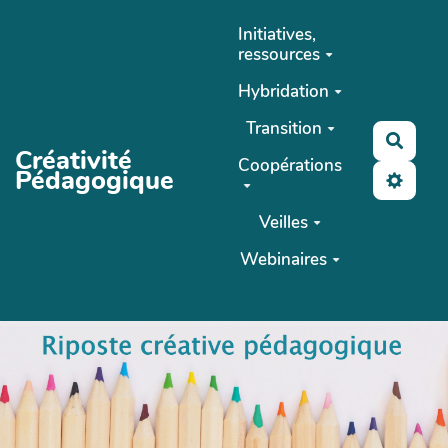
Aller au contenu principal
Initiatives,
ressources
Hybridation
Transition
Reche
Créativité
Coopérations
Pédagogique
Veilles
Webinaires