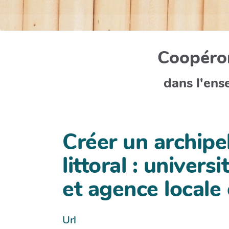
Coopéron
dans l'ens
Créer un archipe
littoral : univer
et agence locale
Url