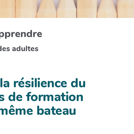
apprendre
des adultes
a résilience du
mes de formation
e même bateau