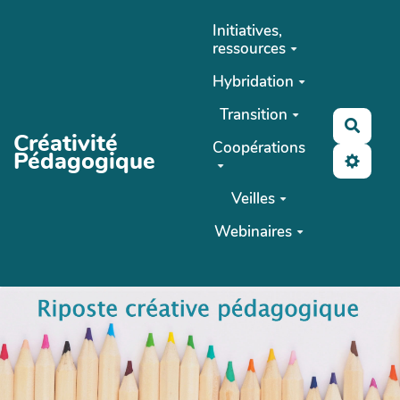
Aller au contenu principal
Initiatives,
ressources
Hybridation
Transition
Reche
Créativité
Coopérations
Pédagogique
Veilles
Webinaires