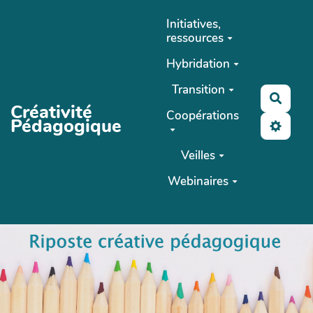
Aller au contenu principal
Initiatives,
ressources
Hybridation
Transition
Reche
Créativité
Coopérations
Pédagogique
Veilles
Webinaires