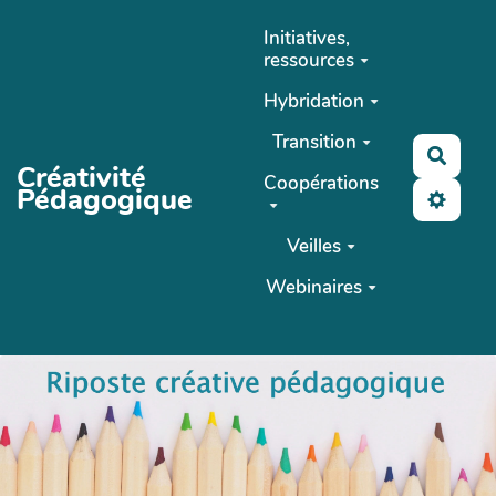
Aller au contenu principal
Initiatives,
ressources
Hybridation
Transition
Reche
Créativité
Coopérations
Pédagogique
Veilles
Webinaires