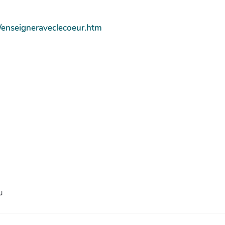
rs/enseigneraveclecoeur.htm
u