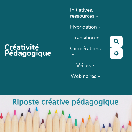
Aller au contenu principal
Initiatives,
ressources
Hybridation
Transition
Reche
Créativité
Coopérations
Pédagogique
Veilles
Webinaires