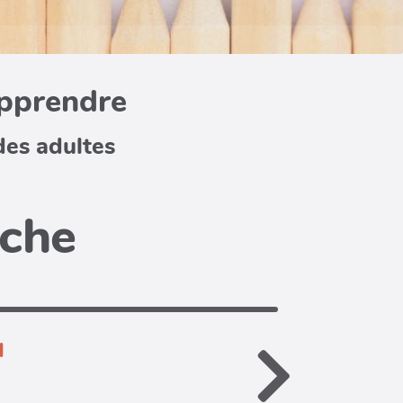
apprendre
des adultes
iche
d