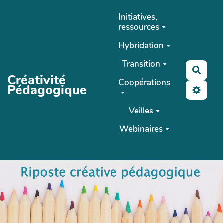
Aller au contenu principal
Initiatives,
ressources
Hybridation
Transition
Reche
Créativité
Coopérations
Pédagogique
Veilles
Webinaires