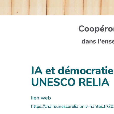
Coopéron
dans l'ens
IA et démocratie
UNESCO RELIA
lien web
https://chaireunescorelia.univ-nantes.fr/2