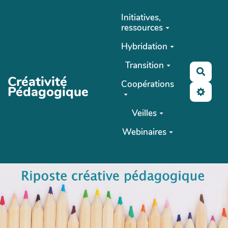
Aller au contenu principal
Initiatives,
ressources
Hybridation
Transition
Reche
Créativité
Coopérations
Pédagogique
Veilles
Webinaires