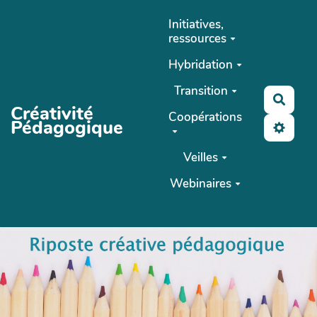
Aller au contenu principal
Initiatives,
ressources
Hybridation
Transition
Reche
Créativité
Coopérations
Pédagogique
Veilles
Webinaires