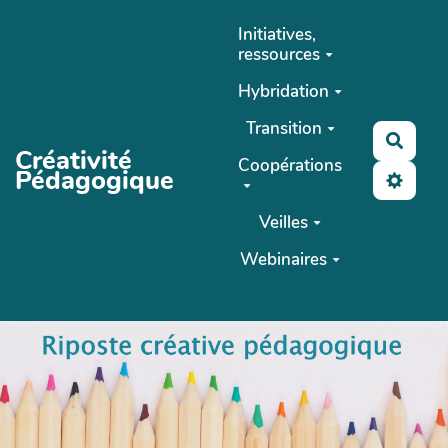
Aller au contenu principal
Initiatives,
ressources
Hybridation
Transition
Reche
Créativité
Coopérations
Pédagogique
Veilles
Webinaires