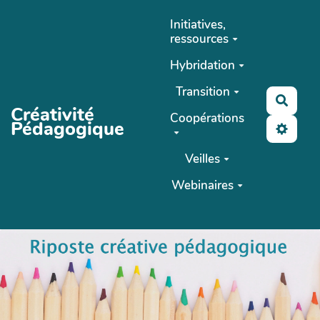
Aller au contenu principal
Initiatives,
ressources
Hybridation
Transition
Reche
Créativité
Coopérations
Pédagogique
Veilles
Webinaires