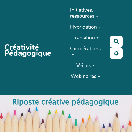
Aller au contenu principal
Initiatives,
ressources
Hybridation
Transition
Reche
Créativité
Coopérations
Pédagogique
Veilles
Webinaires