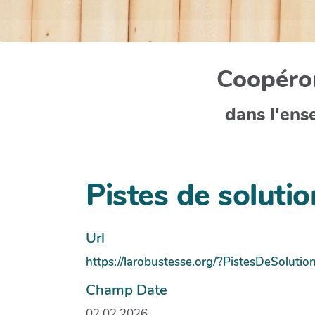
Coopéron
dans l'ens
Pistes de solutio
Url
https://larobustesse.org/?PistesDeSolutio
Champ Date
02.02.2026