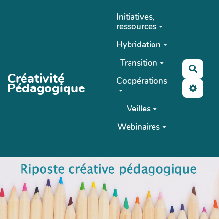
Aller au contenu principal
Initiatives,
ressources
Hybridation
Transition
Reche
Créativité
Coopérations
Pédagogique
Veilles
Webinaires