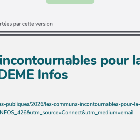
tées par cette version
ncontournables pour la
ADEME Infos
iques-publiques/2026/les-communs-incontournables-pour-la-
INFOS_426&utm_source=Connect&utm_medium=email