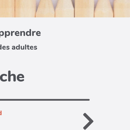
apprendre
des adultes
iche
d