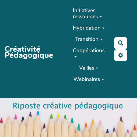
Aller au contenu principal
Initiatives,
ressources
Hybridation
Transition
Reche
Créativité
Coopérations
Pédagogique
Veilles
Webinaires