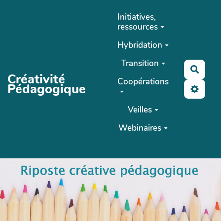
Aller au contenu principal
Initiatives,
ressources
Hybridation
Transition
Reche
Créativité
Coopérations
Pédagogique
Veilles
Webinaires