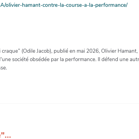
-A/olivier-hamant-contre-la-course-a-la-performance/
raque” (Odile Jacob), publié en mai 2026, Olivier Hamant, b
s d'une société obsédée par la performance. Il défend une au
sse.