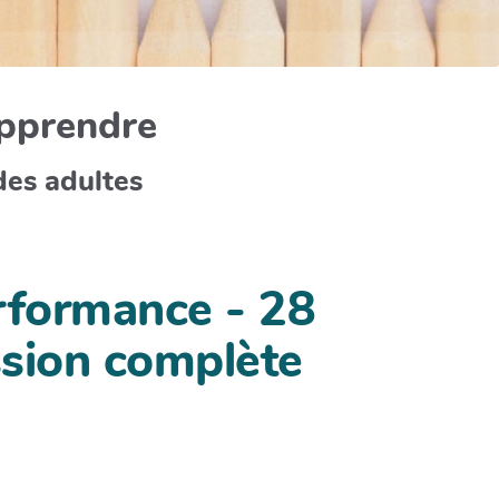
apprendre
des adultes
erformance - 28
ssion complète