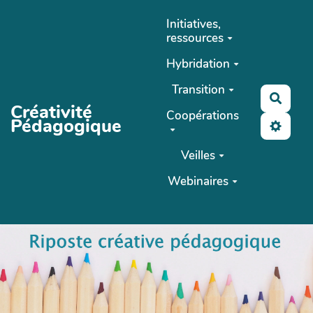
Aller au contenu principal
Initiatives,
ressources
Hybridation
Transition
Reche
Créativité
Coopérations
Pédagogique
Veilles
Webinaires