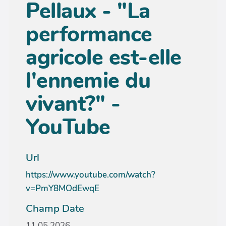
Pellaux - "La
performance
agricole est-elle
l'ennemie du
vivant?" -
YouTube
Url
https://www.youtube.com/watch?
v=PmY8MOdEwqE
Champ Date
11.05.2026