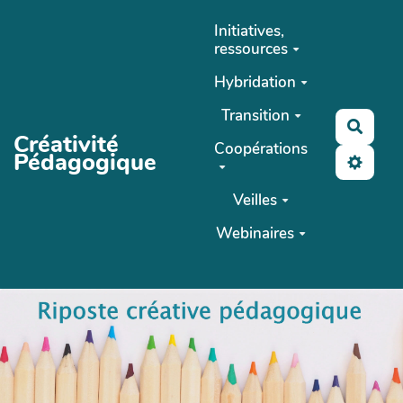
Aller au contenu principal
Initiatives,
ressources
Hybridation
Transition
Reche
Créativité
Coopérations
Pédagogique
Veilles
Webinaires