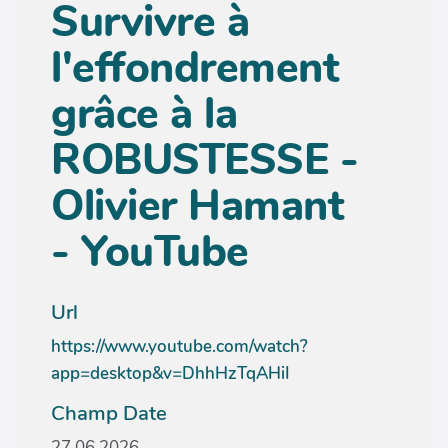
Survivre à
l'effondrement
grâce à la
ROBUSTESSE -
Olivier Hamant
- YouTube
Url
https://www.youtube.com/watch?
app=desktop&v=DhhHzTqAHiI
Champ Date
27.06.2026