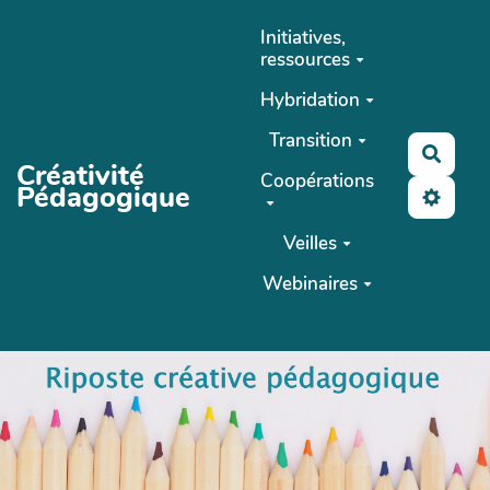
Aller au contenu principal
Initiatives,
ressources
Hybridation
Transition
Reche
Créativité
Coopérations
Pédagogique
Veilles
Webinaires