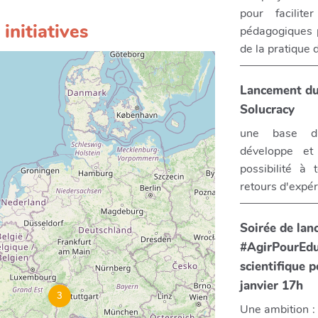
pour facilit
initiatives
pédagogiques p
de la pratique
Lancement du
Solucracy
une base di
développe et 
possibilité à
retours d'expé
Soirée de lanc
#AgirPourEdu
scientifique p
janvier 17h
3
Une ambition : 