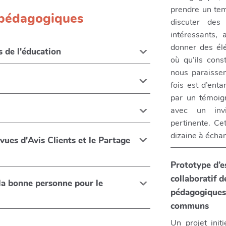
prendre un te
 pédagogiques
discuter des
intéressants,
donner des él
s de l'éducation
où qu’ils cons
nous paraissent
fois est d’ent
par un témoign
avec un inv
pertinente. Cet
dizaine à échan
ues d'Avis Clients et le Partage
Prototype d’e
collaboratif 
 la bonne personne pour le
pédagogiques
communs
Un projet ini