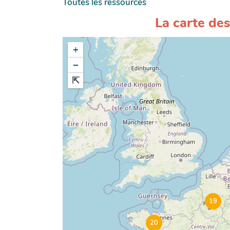
Toutes les ressources
La carte des 
+
−
19
20