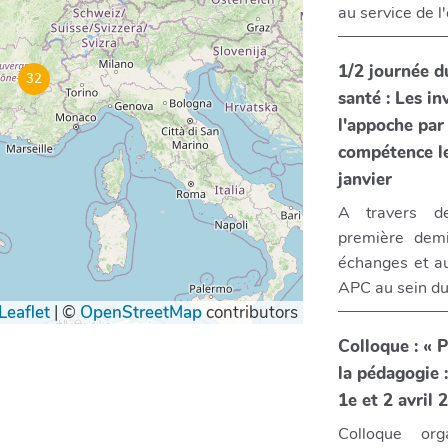
au service de l
1/2 journée d
32
santé : Les in
l'appoche par
compétence l
janvier
A travers de
première demi
échanges et a
APC au sein du
Leaflet
|
©
OpenStreetMap
contributors
Colloque : « 
la pédagogie 
Colloque org