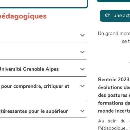
s pédagogiques
une act
Un grand merci
ce 
'Université Grenoble Alpes
Rentrée 2023 
 pour comprendre, critiquer et
évolutions de
des postures 
formations d
monde incerta
intéressantes pour le supérieur
Au sein du co
Pédagogique, 