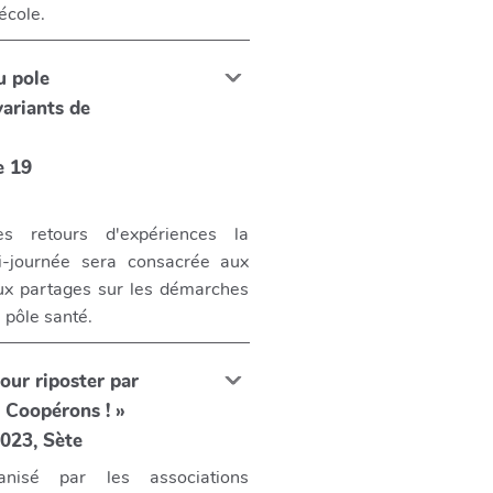
'école.
u pole
variants de
e 19
s retours d'expériences la
-journée sera consacrée aux
ux partages sur les démarches
 pôle santé.
Pour riposter par
: Coopérons ! »
1e et 2 avril 2023, Sète
anisé par les associations