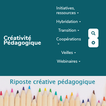
Aller au contenu principal
Initiatives,
ressources
Hybridation
Transition
Reche
Créativité
Coopérations
Pédagogique
Veilles
Webinaires