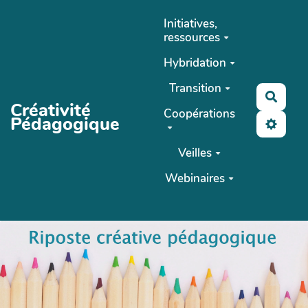
Aller au contenu principal
Initiatives,
ressources
Hybridation
Transition
Reche
Créativité
Coopérations
Pédagogique
Veilles
Webinaires