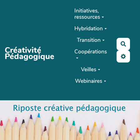
Aller au contenu principal
Initiatives,
ressources
Hybridation
Transition
Reche
Créativité
Coopérations
Pédagogique
Veilles
Webinaires