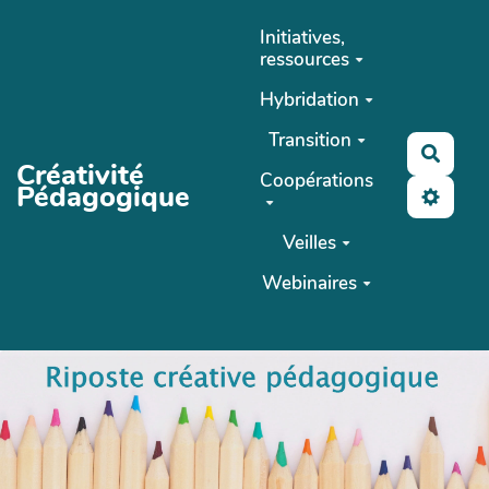
Aller au contenu principal
Initiatives,
ressources
Hybridation
Transition
Reche
Créativité
Coopérations
Pédagogique
Veilles
Webinaires