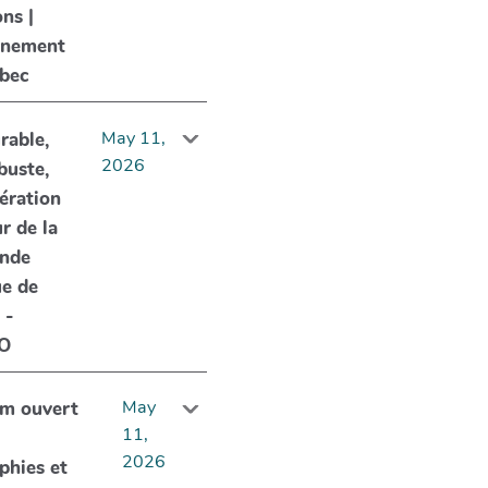
ns |
rnement
bec
May 11,
rable,
2026
buste,
ération
r de la
nde
ue de
 -
O
May
um ouvert
11,
2026
phies et