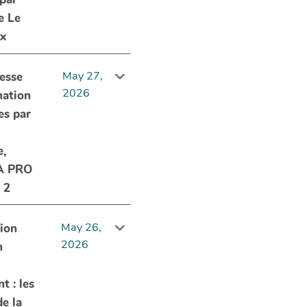
e Le
ux
May 27,
esse
2026
mation
es par
e,
A PRO
 2
May 26,
ion
2026
n
t : les
de la