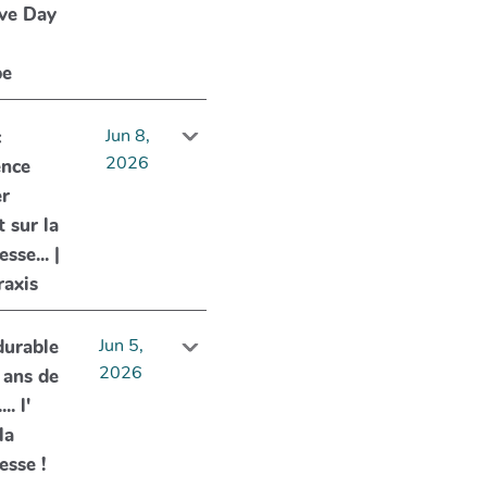
ive Day
be
Jun 8,
c
2026
ence
er
 sur la
sse... |
raxis
Jun 5,
durable
2026
0 ans de
.. l'
la
esse !