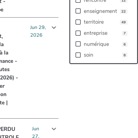
rencontre
12
 -
be
enseignement
22
territoire
49
Jun 29,
entreprise
7
2026
,
numérique
la
6
à la
soin
8
mance -
utes
2026) -
er
ion
te |
Jun
PERDU
27,
NTROLE