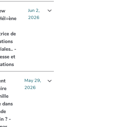
Jun 2,
iew
2026
Hél=ène
trice de
ations
iales.. -
esse et
ations
May 29,
nt
2026
ire
ille
e dans
nde
in ? -
par