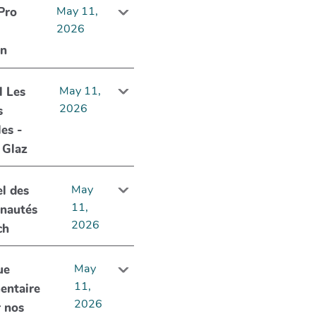
May 11,
Pro
2026
In
May 11,
l Les
2026
s
les -
 Glaz
May
l des
11,
nautés
2026
ch
May
ue
11,
entaire
2026
r nos