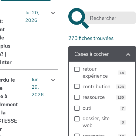
Jul 20,
2026
:
nt
le
270
fiches trouvées
plus
? |
Cases à cocher
Inter
retour
14
expérience
Jun
rdu le
contribution
29,
123
e
2026
e à
ressource
130
ndrement
outil
7
 la
dossier, site
TESSE
3
web
r