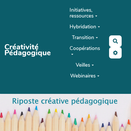
Aller au contenu principal
Initiatives,
ressources
Hybridation
Transition
Reche
Créativité
Coopérations
Pédagogique
Veilles
Webinaires