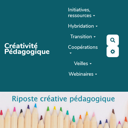
Aller au contenu principal
Initiatives,
ressources
Hybridation
Transition
Reche
Créativité
Coopérations
Pédagogique
Veilles
Webinaires