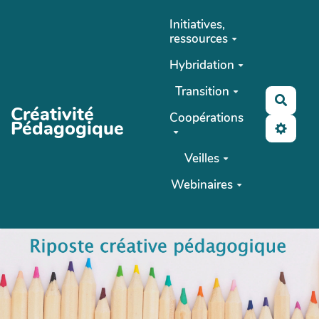
Aller au contenu principal
Initiatives,
ressources
Hybridation
Transition
Reche
Créativité
Coopérations
Pédagogique
Veilles
Webinaires