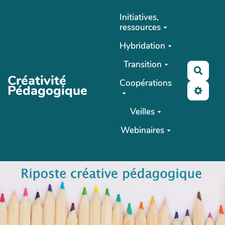
Aller au contenu principal
Initiatives,
ressources
Hybridation
Transition
Reche
Créativité
Coopérations
Pédagogique
Veilles
Webinaires