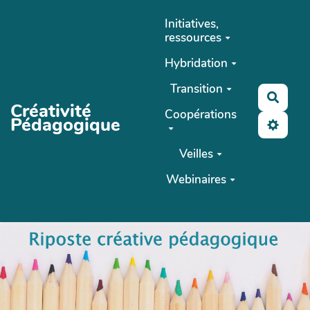
Aller au contenu principal
Initiatives,
ressources
Hybridation
Transition
Reche
Créativité
Coopérations
Pédagogique
Veilles
Webinaires