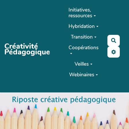
Aller au contenu principal
Initiatives,
ressources
Hybridation
Transition
Reche
Créativité
Coopérations
Pédagogique
Veilles
Webinaires