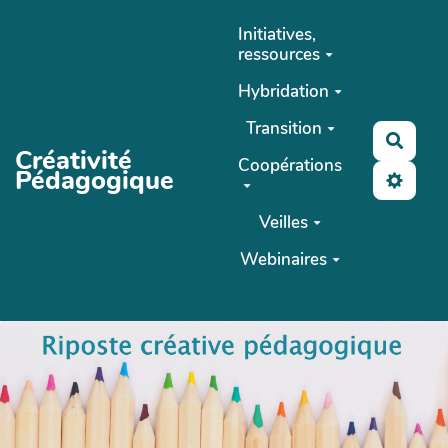
Aller au contenu principal
Initiatives,
ressources
Hybridation
Transition
Reche
Créativité
Coopérations
Pédagogique
Veilles
Webinaires