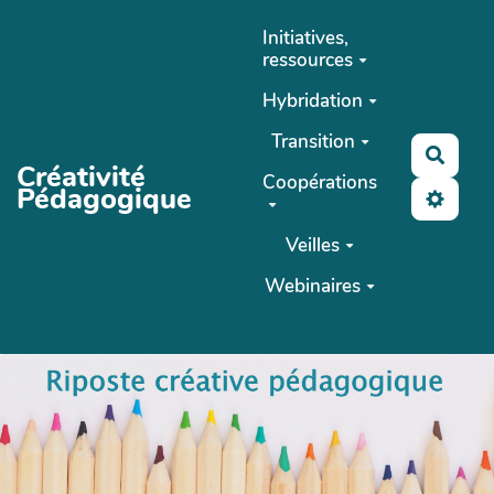
Aller au contenu principal
Initiatives,
ressources
Hybridation
Transition
Reche
Créativité
Coopérations
Pédagogique
Veilles
Webinaires