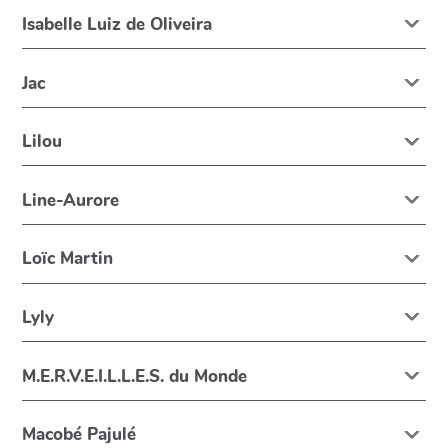
Isabelle Luiz de Oliveira
Jac
Lilou
Line-Aurore
Loïc Martin
Lyly
M.E.R.V.E.I.L.L.E.S. du Monde
Macobé Pajulé