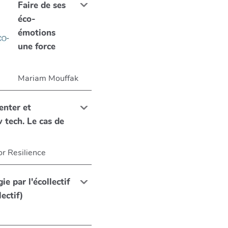
Faire de ses
éco-
émotions
une force
Mariam Mouffak
enter et
 tech. Le cas de
or Resilience
ie par l'écollectif
ectif)