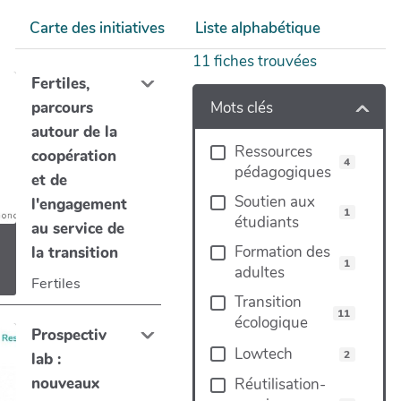
Carte des initiatives
Liste alphabétique
11
fiches trouvées
Fertiles,
Mots clés
parcours
autour de la
Ressources
coopération
4
pédagogiques
et de
Soutien aux
l'engagement
1
étudiants
au service de
Formation des
la transition
1
adultes
Fertiles
Transition
11
écologique
Prospectiv
Lowtech
2
lab :
nouveaux
Réutilisation-