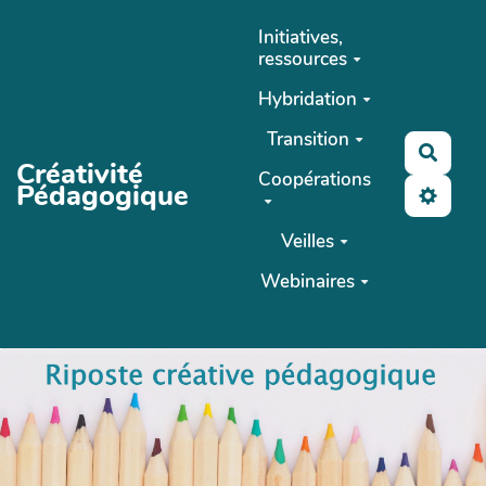
Aller au contenu principal
Initiatives,
ressources
Hybridation
Transition
Reche
Créativité
Coopérations
Pédagogique
Veilles
Webinaires