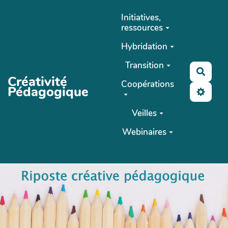
Aller au contenu principal
Initiatives,
ressources
Hybridation
Transition
Reche
Créativité
Coopérations
Pédagogique
Veilles
Webinaires