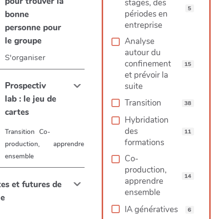
pour trouver la
stages, des
5
périodes en
bonne
entreprise
personne pour
le groupe
Analyse
autour du
S'organiser
confinement
15
et prévoir la
Prospectiv
suite
lab : le jeu de
Transition
38
cartes
Hybridation
des
Transition
Co-
11
formations
production, apprendre
ensemble
Co-
production,
14
apprendre
es et futures de
ensemble
le
IA génératives
6