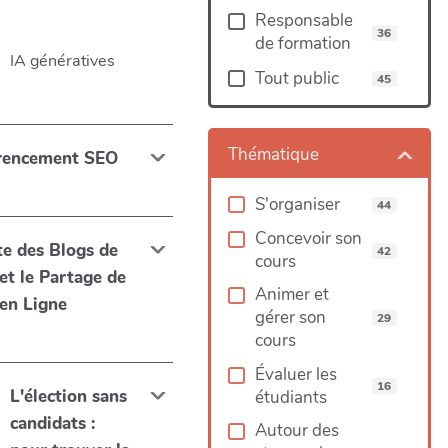
Responsable
36
de formation
IA génératives
Tout public
45
Thématique
férencement SEO
S'organiser
44
Concevoir son
te des Blogs de
42
cours
et le Partage de
Animer et
en Ligne
gérer son
29
cours
Évaluer les
16
L'élection sans
étudiants
candidats :
Autour des