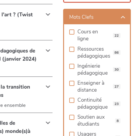
t ? (Twist
Mots Clefs
Cours en
22
ligne
Ressources
édagogiques de
86
pédagogiques
d (janvier 2024)
Ingénierie
30
pédagogique
Enseigner à
 la transition
27
distance
es
Continuité
23
re ensemble
pédagogique
Soutien aux
8
lles de
étudiants
(s) monde(s)à
Usagers