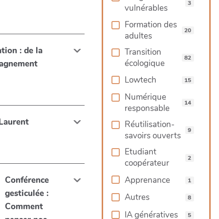
3
vulnérables
Formation des
20
adultes
tion : de la
Transition
82
écologique
pagnement
Lowtech
15
Numérique
14
responsable
 Laurent
Réutilisation-
9
savoirs ouverts
Etudiant
2
coopérateur
Apprenance
Conférence
1
gesticulée :
Autres
8
Comment
IA génératives
5