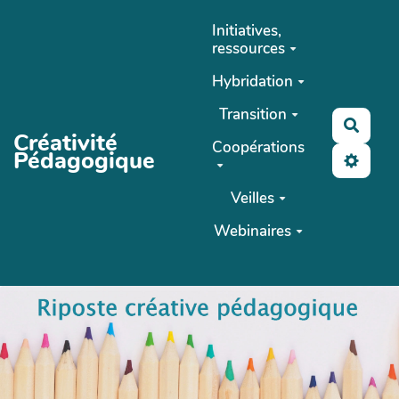
Aller au contenu principal
Initiatives,
ressources
Hybridation
Transition
Reche
Créativité
Coopérations
Pédagogique
Veilles
Webinaires